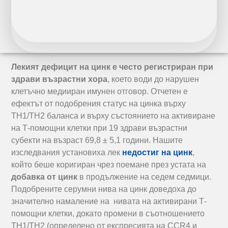
Лекият дефицит на цинк е често регистриран при
здрави възрастни хора
, което води до нарушен
клетъчно медииран имунен отговор. Отчетен е
ефектът от подобрения статус на цинка върху
TH1/TH2 баланса и върху състоянието на активиране
на Т-помощни клетки при 19 здрави възрастни
субекти на възраст 69,8 ± 5,1 години. Нашите
изследвания установиха лек
недостиг на цинк
,
който беше коригиран чрез поемане през устата на
добавка от цинк
в продължение на седем седмици.
Подобрените серумни нива на цинк доведоха до
значително намаление на нивата на активирани Т-
помощни клетки, докато промени в съотношението
TH1/TH2 (определено от експресията на CCR4 и