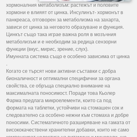
хормоналния метаболизъм: растежът и половите
хормони е влияят от цинка. Инсулинът- хормонът в
панкреаса, отговорен за метаболизма на захарта,
зависи от цинка за неговото образуване и функция.
Цинкът също така играе важна роля в мозъчния
метаболизъм и е необходим за редица сензорни
функции (вкус, мирис, зрение, слух).
Имунната система също е особено зависима от цинка
.
Когато се търсят нови активни съставки с добра
бионаличност и оптимални специфични за органа
свойства, се обръща специално внимание на
максималната поносимост. Поради това Кьолер
Фарма предлага микроелементи, които са под
формата на таблетки, устойчиви на стомашен сок и
следователно са особено нежни към стомаха и добре
поносими. Систематичното разширяване на гамата от
висококачествени хранителни добавки, които не само