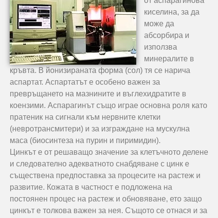
от аспарагинова
киселина, за да
може да
абсорбира и
използва
минералите в
кръвта. В йонизираната форма (сол) тя се нарича
аспартат. Аспартатът е особено важен за
превръщането на мазнините и въглехидратите в
коензими. Аспарагинът също играе основна роля като
пратеник на сигнали към нервните клетки
(невротрансмитери) и за изграждане на мускулна
маса (биосинтеза на пурин и пиримидин).
Цинкът е от решаващо значение за клетъчното делене
и следователно адекватното снабдяване с цинк е
съществена предпоставка за процесите на растеж и
развитие. Кожата в частност е подложена на
постоянен процес на растеж и обновяване, ето защо
цинкът е толкова важен за нея. Същото се отнася и за