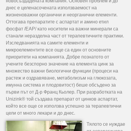
новосъздадената компания. Основен проблем и до
днес е целенасочената използваемост на
жизненоважни органични и неорганични елементи.
Оттогава препаратите с аспартат и амино етил
фосфат /EAP/ като носители на важни минерали са
станали неразделна част от терапевтичните практики.
Изследванията на самите елементи и
микроелементите все още са един от основните
приоритети на компанията. Добре познатото от
учените безспорно значение на елемента цинк за
множество важни биологични функции (процеси на
растеж и оздравяване, метаболизъм на глюкозата,
имунна система и плодовитост) беше обсъдено за
първи път от Д-р Франц Кьолер. При разработката на
Unizink® той създава препарат от цинков аспартат,
който все още се използва успешно за терапевтични
цели от много лекари и до днес.
Тялото се нуждае