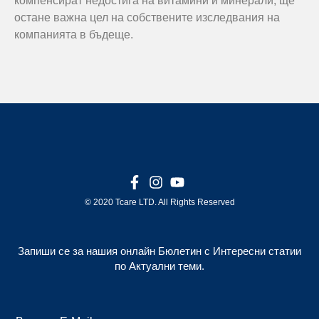
компенсират недостига на витамини и минерали, ще
остане важна цел на собствените изследвания на
компанията в бъдеще.
© 2020 Tcare LTD. All Rights Reserved
Запиши се за нашия онлайн Бюлетин с Интересни статии
по Актуални теми.