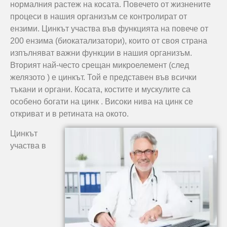
нормалния растеж на косата. Повечето от жизнените
процеси в нашия организъм се контролират от
ензими. Цинкът участва във функцията на повече от
200 ензима (биокатализатори), които от своя страна
изпълняват важни функции в нашия организъм.
Вторият най-често срещан микроелемент (след
желязото ) е цинкът. Той е представен във всички
тъкани и органи. Косата, костите и мускулите са
особено богати на цинк . Високи нива на цинк се
откриват и в ретината на окото.
Цинкът
участва в